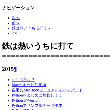
ナビゲーション
次へ
前へ
|
鉄は熱いうちに打て
»
2015
鉄は熱いうちに打て
========================
2015
¶
embulkとは？
Macのキー配列変換
自宅のMacBookでデュアルディスプレイ
Pythonをまじめに勉強しよう
Python のVersion
Pythonでサンプルデータ作成