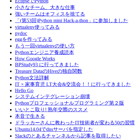
EclipseでPython
小さなチーム、大きな仕事
強いチームはオフィスを捨てる
「(第53回)Python mini Hack-a-thon」に参加しました
virtualenv使ってみる
pydoc
eggを作ってみる
もう一回virtualenvの使い方
Pythonエンジニア養成読本
How Google Works
BPStudy93 に行ってきました
Treasure DataのHiveの独自関数
Python文法詳解
IT × 家事育児 LT大会&交流会！！に行ってきました
Hello Go
システムインテグレーション崩壊
Pythonプロフェッショナルプログラミング第２版
いいとこ取り! 熟年交際のススメ
本音で生きる
ドラッカーさんに教わったIT技術者が変わる50の習慣
Ubuntu14.04でdnsサーバを指定した
Slackのとあるチャンネルから記事を取得したい