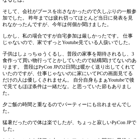
そして、会社がブースを出さなかったので久しぶりの一般参
加でした。 昨年までは疲れ切ってほとんど当日に発表を見
れなかったんですが、今年は何個か聞けました。
しかし、私の場合ですが自宅参加は厳しかったです。 仕事
じゃないので、家でずっとYoutube見ている人扱いでした。
子供はしょっちゅうくるし、普段の家事を期待されるし、3
食作って買い物行ってとかしていたので結構聞けてないのあ
ります。 普段はPyCon JPの2日間は暖かく送り出してくれて
いたのですが、仕事じゃないのに家にいてPCの画面見てる
だけの人は優しくされません。 自分自身もまぁYoutubeで後
で見てもほぼ条件は一緒だな。と思っていた節もありまし
た。
夕ご飯の時間と重なるのでパーティーにも出れませんでし
た。
猛暑だったので体は楽でしたが、ちょっと寂しいPyCon JPで
した。